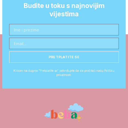
Budite u toku s najnovijim
vijestima
PRETPLATITE SE
Klikom na dugme "Pretplatite se" potvrđujete da ste pročitali našu Politiku
privatnosti.