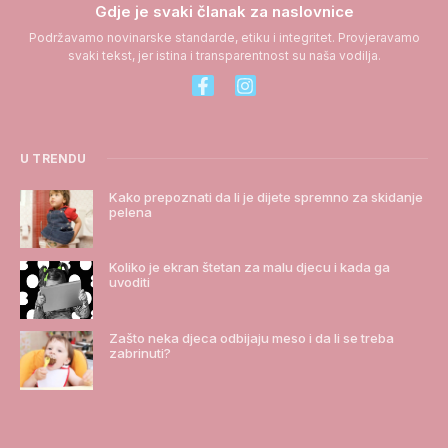
Gdje je svaki članak za naslovnice
Podržavamo novinarske standarde, etiku i integritet. Provjeravamo
svaki tekst, jer istina i transparentnost su naša vodilja.
U TRENDU
Kako prepoznati da li je dijete spremno za skidanje
pelena
Koliko je ekran štetan za malu djecu i kada ga
uvoditi
Zašto neka djeca odbijaju meso i da li se treba
zabrinuti?