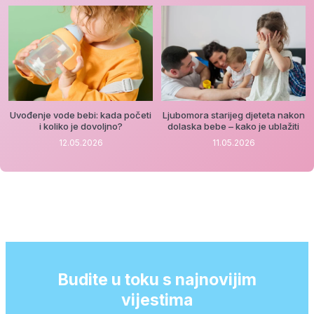
Uvođenje vode bebi: kada početi
Ljubomora starijeg djeteta nakon
i koliko je dovoljno?
dolaska bebe – kako je ublažiti
12.05.2026
11.05.2026
Budite u toku s najnovijim
vijestima