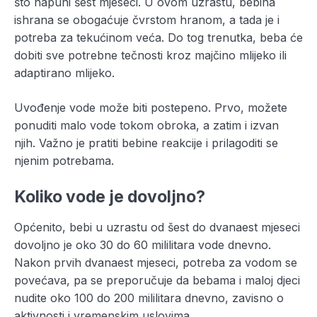
što napuni šest mjeseci. U ovom uzrastu, bebina
ishrana se obogaćuje čvrstom hranom, a tada je i
potreba za tekućinom veća. Do tog trenutka, beba će
dobiti sve potrebne tečnosti kroz majčino mlijeko ili
adaptirano mlijeko.
Uvođenje vode može biti postepeno. Prvo, možete
ponuditi malo vode tokom obroka, a zatim i izvan
njih. Važno je pratiti bebine reakcije i prilagoditi se
njenim potrebama.
Koliko vode je dovoljno?
Općenito, bebi u uzrastu od šest do dvanaest mjeseci
dovoljno je oko 30 do 60 mililitara vode dnevno.
Nakon prvih dvanaest mjeseci, potreba za vodom se
povećava, pa se preporučuje da bebama i maloj djeci
nudite oko 100 do 200 mililitara dnevno, zavisno o
aktivnosti i vremenskim uslovima.