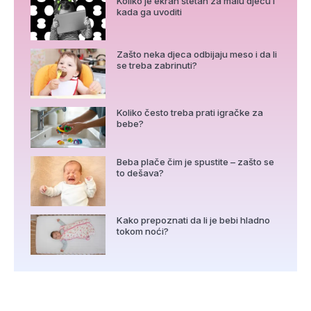
Koliko je ekran štetan za malu djecu i
kada ga uvoditi
Zašto neka djeca odbijaju meso i da li
se treba zabrinuti?
Koliko često treba prati igračke za
bebe?
Beba plače čim je spustite – zašto se
to dešava?
Kako prepoznati da li je bebi hladno
tokom noći?