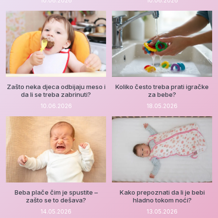
10.06.2026
10.06.2026
Zašto neka djeca odbijaju meso i
Koliko često treba prati igračke
da li se treba zabrinuti?
za bebe?
10.06.2026
18.05.2026
Beba plače čim je spustite –
Kako prepoznati da li je bebi
zašto se to dešava?
hladno tokom noći?
14.05.2026
13.05.2026