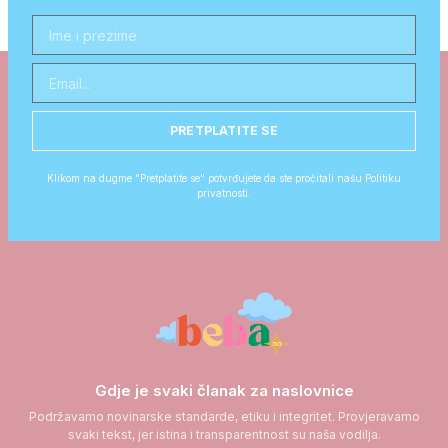
PRETPLATITE SE
Klikom na dugme "Pretplatite se" potvrđujete da ste pročitali našu Politiku
privatnosti.
Gdje je svaki članak za naslovnice
Podržavamo novinarske standarde, etiku i integritet. Provjeravamo
svaki tekst, jer istina i transparentnost su naša vodilja.