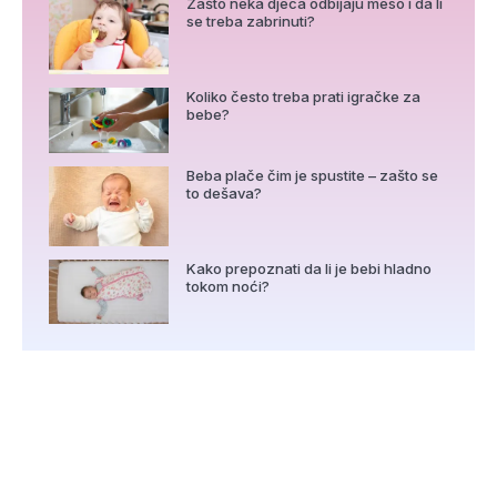
Zašto neka djeca odbijaju meso i da li
se treba zabrinuti?
Koliko često treba prati igračke za
bebe?
Beba plače čim je spustite – zašto se
to dešava?
Kako prepoznati da li je bebi hladno
tokom noći?