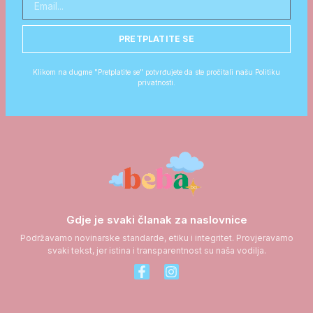
PRETPLATITE SE
Klikom na dugme "Pretplatite se" potvrđujete da ste pročitali našu Politiku
privatnosti.
Gdje je svaki članak za naslovnice
Podržavamo novinarske standarde, etiku i integritet. Provjeravamo
svaki tekst, jer istina i transparentnost su naša vodilja.