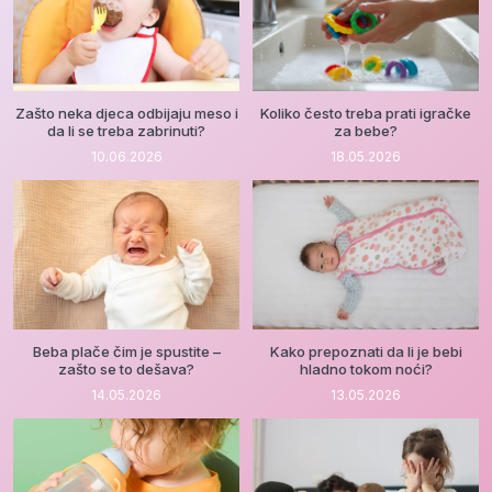
Zašto neka djeca odbijaju meso i
Koliko često treba prati igračke
da li se treba zabrinuti?
za bebe?
10.06.2026
18.05.2026
Beba plače čim je spustite –
Kako prepoznati da li je bebi
zašto se to dešava?
hladno tokom noći?
14.05.2026
13.05.2026