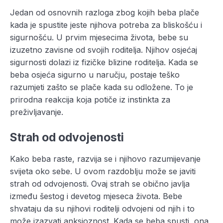
Jedan od osnovnih razloga zbog kojih beba plače
kada je spustite jeste njihova potreba za bliskošću i
sigurnošću. U prvim mjesecima života, bebe su
izuzetno zavisne od svojih roditelja. Njihov osjećaj
sigurnosti dolazi iz fizičke blizine roditelja. Kada se
beba osjeća sigurno u naručju, postaje teško
razumjeti zašto se plače kada su odložene. To je
prirodna reakcija koja potiče iz instinkta za
preživljavanje.
Strah od odvojenosti
Kako beba raste, razvija se i njihovo razumijevanje
svijeta oko sebe. U ovom razdoblju može se javiti
strah od odvojenosti. Ovaj strah se obično javlja
između šestog i devetog mjeseca života. Bebe
shvataju da su njihovi roditelji odvojeni od njih i to
može izazvati anksioznost. Kada se beba spusti, ona