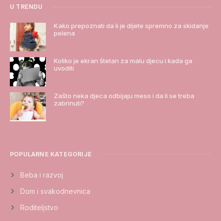
U TRENDU
Kako prepoznati da li je dijete spremno za skidanje
pelena
Koliko je ekran štetan za malu djecu i kada ga
uvoditi
Zašto neka djeca odbijaju meso i da li se treba
zabrinuti?
POPULARNE KATEGORIJE
Beba i razvoj
Dom i svakodnevnica
Roditeljstvo