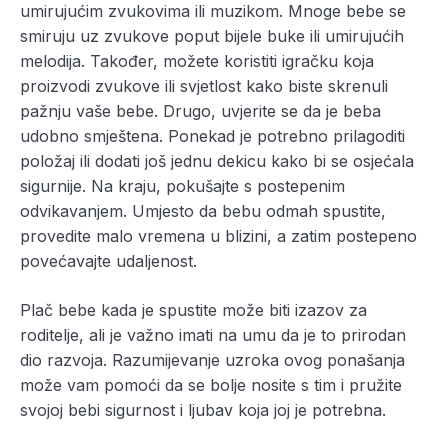
umirujućim zvukovima ili muzikom. Mnoge bebe se
smiruju uz zvukove poput bijele buke ili umirujućih
melodija. Također, možete koristiti igračku koja
proizvodi zvukove ili svjetlost kako biste skrenuli
pažnju vaše bebe. Drugo, uvjerite se da je beba
udobno smještena. Ponekad je potrebno prilagoditi
položaj ili dodati još jednu dekicu kako bi se osjećala
sigurnije. Na kraju, pokušajte s postepenim
odvikavanjem. Umjesto da bebu odmah spustite,
provedite malo vremena u blizini, a zatim postepeno
povećavajte udaljenost.
Plač bebe kada je spustite može biti izazov za
roditelje, ali je važno imati na umu da je to prirodan
dio razvoja. Razumijevanje uzroka ovog ponašanja
može vam pomoći da se bolje nosite s tim i pružite
svojoj bebi sigurnost i ljubav koja joj je potrebna.