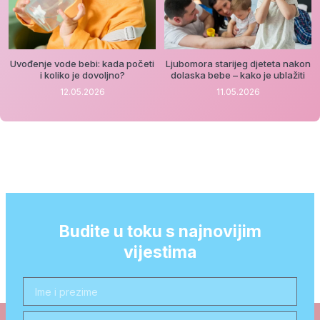
Uvođenje vode bebi: kada početi
Ljubomora starijeg djeteta nakon
i koliko je dovoljno?
dolaska bebe – kako je ublažiti
12.05.2026
11.05.2026
Budite u toku s najnovijim
vijestima