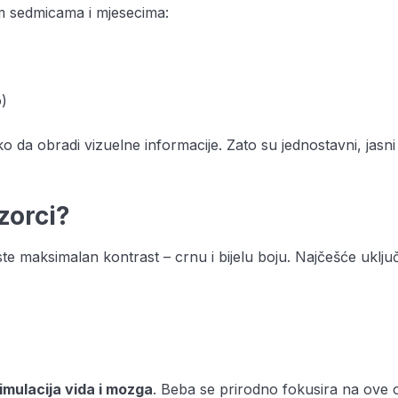
im sedmicama i mjesecima:
o)
o da obradi vizuelne informacije. Zato su jednostavni, jasni 
zorci?
riste maksimalan kontrast – crnu i bijelu boju. Najčešće uklju
imulacija vida i mozga
. Beba se prirodno fokusira na ove 