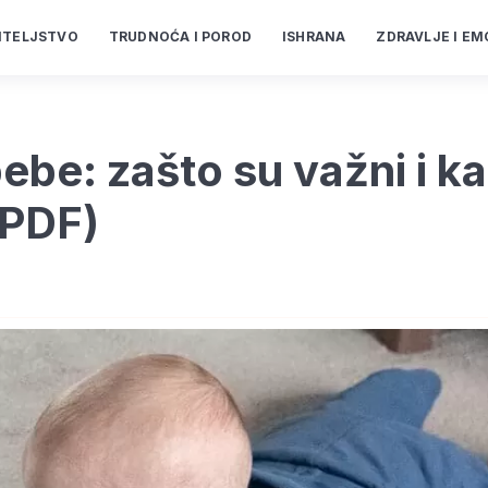
ITELJSTVO
TRUDNOĆA I POROD
ISHRANA
ZDRAVLJE I EM
bebe: zašto su važni i k
n PDF)