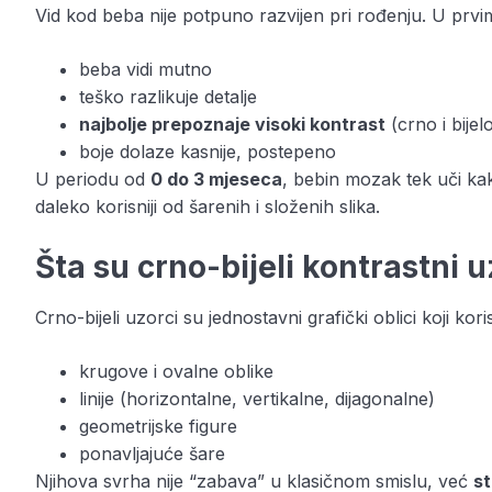
Vid kod beba nije potpuno razvijen pri rođenju. U prv
beba vidi mutno
teško razlikuje detalje
najbolje prepoznaje visoki kontrast
(crno i bijel
boje dolaze kasnije, postepeno
U periodu od
0 do 3 mjeseca
, bebin mozak tek uči kak
daleko korisniji od šarenih i složenih slika.
Šta su crno-bijeli kontrastni u
Crno-bijeli uzorci su jednostavni grafički oblici koji ko
krugove i ovalne oblike
linije (horizontalne, vertikalne, dijagonalne)
geometrijske figure
ponavljajuće šare
Njihova svrha nije “zabava” u klasičnom smislu, već
st