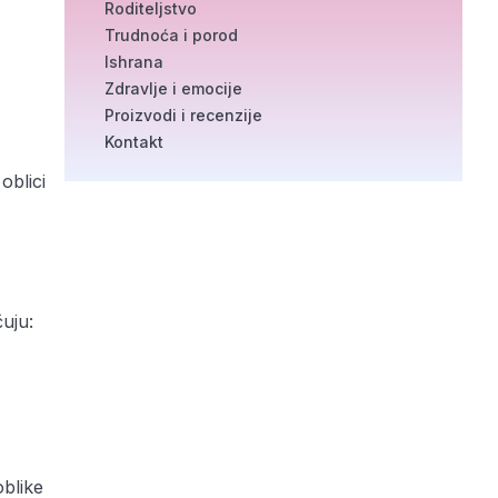
Roditeljstvo
Trudnoća i porod
Ishrana
Zdravlje i emocije
Proizvodi i recenzije
Kontakt
oblici
čuju:
oblike