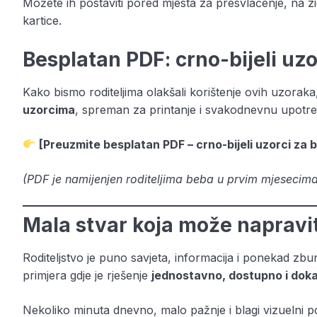
Možete ih postaviti pored mjesta za presvlačenje, na zid 
kartice.
Besplatan PDF: crno-bijeli uzo
Kako bismo roditeljima olakšali korištenje ovih uzoraka
uzorcima
, spreman za printanje i svakodnevnu upotr
[
Preuzmite besplatan PDF – crno-bijeli uzorci za 
(PDF je namijenjen roditeljima beba u prvim mjesecima
Mala stvar koja može napraviti
Roditeljstvo je puno savjeta, informacija i ponekad zbun
primjera gdje je rješenje
jednostavno, dostupno i dok
Nekoliko minuta dnevno, malo pažnje i blagi vizuelni po