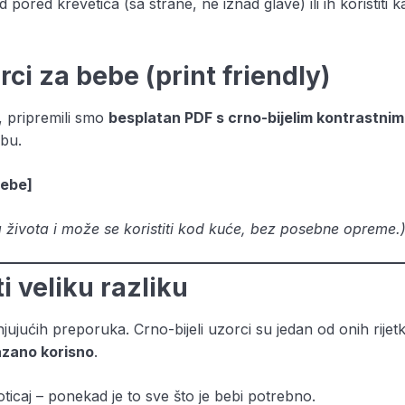
pored krevetića (sa strane, ne iznad glave) ili ih koristiti k
rci za bebe (print friendly)
, pripremili smo
besplatan PDF s crno-bijelim kontrastnim
ebu.
bebe
]
 života i može se koristiti kod kuće, bez posebne opreme.
 veliku razliku
jujućih preporuka. Crno-bijeli uzorci su jedan od onih rijetk
azano korisno
.
ticaj – ponekad je to sve što je bebi potrebno.