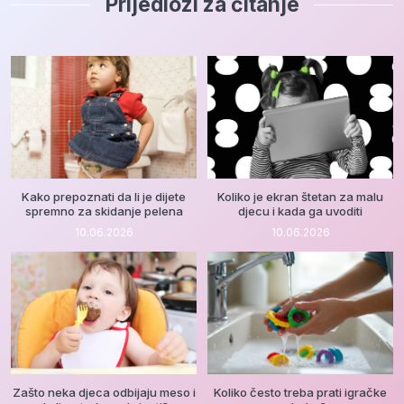
Prijedlozi za čitanje
Kako prepoznati da li je dijete
Koliko je ekran štetan za malu
spremno za skidanje pelena
djecu i kada ga uvoditi
10.06.2026
10.06.2026
Zašto neka djeca odbijaju meso i
Koliko često treba prati igračke