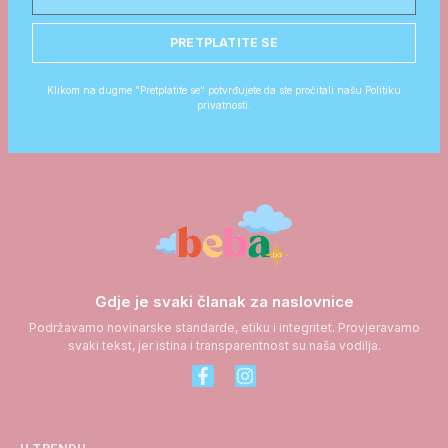
PRETPLATITE SE
Klikom na dugme "Pretplatite se" potvrđujete da ste pročitali našu Politiku
privatnosti.
Gdje je svaki članak za naslovnice
Podržavamo novinarske standarde, etiku i integritet. Provjeravamo
svaki tekst, jer istina i transparentnost su naša vodilja.