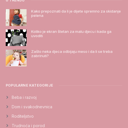
U TRENDU
Kako prepoznati da li je dijete spremno za skidanje
pelena
Koliko je ekran štetan za malu djecu i kada ga
uvoditi
Zašto neka djeca odbijaju meso i da li se treba
zabrinuti?
POPULARNE KATEGORIJE
Beba i razvoj
Dom i svakodnevnica
Roditeljstvo
Trudnoća i porod