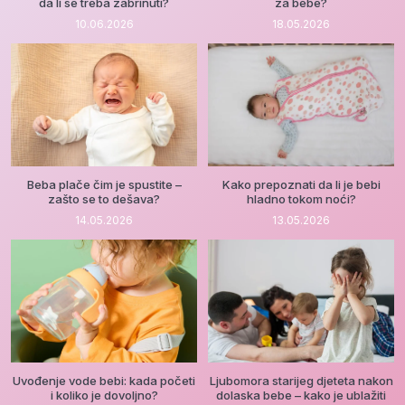
da li se treba zabrinuti?
za bebe?
10.06.2026
18.05.2026
Beba plače čim je spustite –
Kako prepoznati da li je bebi
zašto se to dešava?
hladno tokom noći?
14.05.2026
13.05.2026
Uvođenje vode bebi: kada početi
Ljubomora starijeg djeteta nakon
i koliko je dovoljno?
dolaska bebe – kako je ublažiti