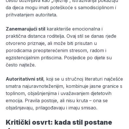
često doživljava kao „nježniji“, istraživanja pokazuju
da djeca mogu imati poteškoće s samodisciplinom i
prihvatanjem autoriteta.
Zanemarujući stil
karakteriše emocionalna i
praktična distanca roditelja. Ovaj stil se danas rjeđe
otvoreno priznaje, ali može biti prisutan u
porodicama preopterećenim stresom, radom i
egzistencijalnim pritiscima. Posljedice po dijete su
često najteže.
Autoritativni stil
, koji se u stručnoj literaturi najčešće
smatra najuravnoteženijim, kombinuje jasne granice s
toplinom, objašnjenjima i uvažavanjem djetetovih
emocija. Pravila postoje, ali nisu kruta – ona se
objašnjavaju, prilagođavaju i imaju smisao.
Kritički osvrt: kada stil postane