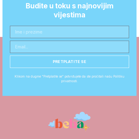
Budite u toku s najnovijim
vijestima
PRETPLATITE SE
Klikom na dugme "Pretplatite se" potvrđujete da ste pročitali našu Politiku
privatnosti.