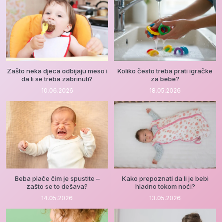
Zašto neka djeca odbijaju meso i
Koliko često treba prati igračke
da li se treba zabrinuti?
za bebe?
10.06.2026
18.05.2026
Beba plače čim je spustite –
Kako prepoznati da li je bebi
zašto se to dešava?
hladno tokom noći?
14.05.2026
13.05.2026